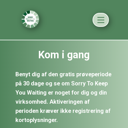
Kom i gang
Benyt dig af den gratis prøveperiode
på 30 dage og se om
Sorry To Keep
You Waiting
er noget for dig og din
virksomhed. Aktiveringen af
perioden kræver ikke registrering af
kortoplysninger.